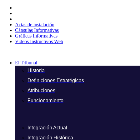
Ir
al
contenido
Actas de instalación
Cápsulas Informativas
Gráficas Informativas
Videos Instructivos Web
El Tribunal
Historia
Definiciones Estratégicas
Atribuciones
Funcionamiento
Integración Actual
Integración Histórica