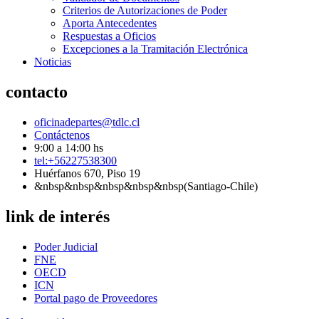
Criterios de Autorizaciones de Poder
Aporta Antecedentes
Respuestas a Oficios
Excepciones a la Tramitación Electrónica
Noticias
contacto
oficinadepartes@tdlc.cl
Contáctenos
9:00 a 14:00 hs
tel:+56227538300
Huérfanos 670, Piso 19
&nbsp&nbsp&nbsp&nbsp&nbsp(Santiago-Chile)
link de interés
Poder Judicial
FNE
OECD
ICN
Portal pago de Proveedores