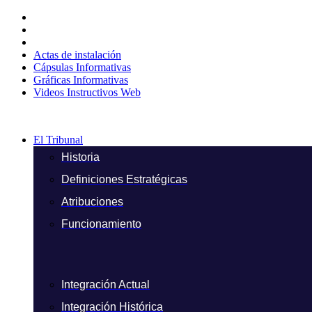
Ir
al
contenido
Actas de instalación
Cápsulas Informativas
Gráficas Informativas
Videos Instructivos Web
El Tribunal
Historia
Definiciones Estratégicas
Atribuciones
Funcionamiento
Integración Actual
Integración Histórica