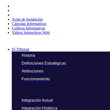
Ir
al
contenido
Actas de instalación
Cápsulas Informativas
Gráficas Informativas
Videos Instructivos Web
El Tribunal
Historia
Definiciones Estratégicas
Atribuciones
Funcionamiento
Integración Actual
Integración Histórica