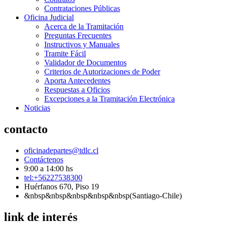
Contrataciones Públicas
Oficina Judicial
Acerca de la Tramitación
Preguntas Frecuentes
Instructivos y Manuales
Tramite Fácil
Validador de Documentos
Criterios de Autorizaciones de Poder
Aporta Antecedentes
Respuestas a Oficios
Excepciones a la Tramitación Electrónica
Noticias
contacto
oficinadepartes@tdlc.cl
Contáctenos
9:00 a 14:00 hs
tel:+56227538300
Huérfanos 670, Piso 19
&nbsp&nbsp&nbsp&nbsp&nbsp(Santiago-Chile)
link de interés