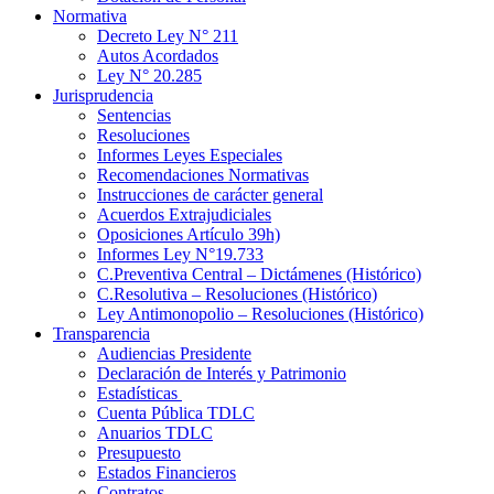
Normativa
Decreto Ley N° 211
Autos Acordados
Ley N° 20.285
Jurisprudencia
Sentencias
Resoluciones
Informes Leyes Especiales
Recomendaciones Normativas
Instrucciones de carácter general
Acuerdos Extrajudiciales
Oposiciones Artículo 39h)
Informes Ley N°19.733
C.Preventiva Central – Dictámenes (Histórico)
C.Resolutiva – Resoluciones (Histórico)
Ley Antimonopolio – Resoluciones (Histórico)
Transparencia
Audiencias Presidente
Declaración de Interés y Patrimonio
Estadísticas
Cuenta Pública TDLC
Anuarios TDLC
Presupuesto
Estados Financieros
Contratos