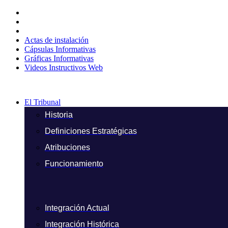
Ir
al
contenido
Actas de instalación
Cápsulas Informativas
Gráficas Informativas
Videos Instructivos Web
El Tribunal
Historia
Definiciones Estratégicas
Atribuciones
Funcionamiento
Integración Actual
Integración Histórica