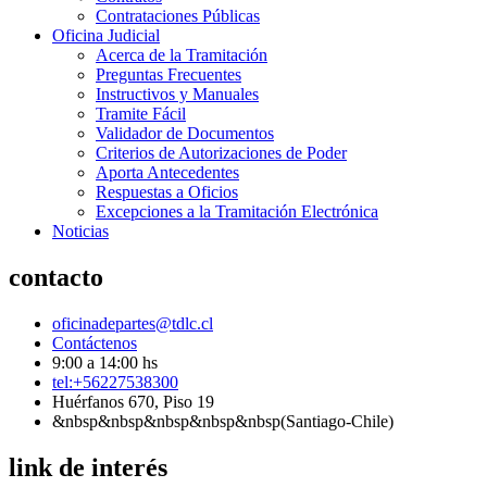
Contrataciones Públicas
Oficina Judicial
Acerca de la Tramitación
Preguntas Frecuentes
Instructivos y Manuales
Tramite Fácil
Validador de Documentos
Criterios de Autorizaciones de Poder
Aporta Antecedentes
Respuestas a Oficios
Excepciones a la Tramitación Electrónica
Noticias
contacto
oficinadepartes@tdlc.cl
Contáctenos
9:00 a 14:00 hs
tel:+56227538300
Huérfanos 670, Piso 19
&nbsp&nbsp&nbsp&nbsp&nbsp(Santiago-Chile)
link de interés