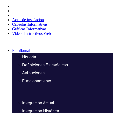
Ir
al
contenido
Actas de instalación
Cápsulas Informativas
Gráficas Informativas
Videos Instructivos Web
El Tribunal
Historia
Definiciones Estratégicas
Atribuciones
Funcionamiento
Integración Actual
Integración Histórica