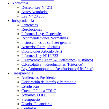
Normativa
Decreto Ley N° 211
Autos Acordados
Ley N° 20.285
Jurisprudencia
Sentencias
Resoluciones
Informes Leyes Especiales
Recomendaciones Normativas
Instrucciones de carácter general
Acuerdos Extrajudiciales
Oposiciones Artículo 39h)
Informes Ley N°19.733
C.Preventiva Central – Dictámenes (Histórico)
C.Resolutiva – Resoluciones (Histórico)
Ley Antimonopolio – Resoluciones (Histórico)
Transparencia
Audiencias Presidente
Declaración de Interés y Patrimonio
Estadísticas
Cuenta Pública TDLC
Anuarios TDLC
Presupuesto
Estados Financieros
Contratos