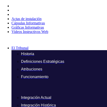
Ir
al
contenido
Actas de instalación
Cápsulas Informativas
Gráficas Informativas
Videos Instructivos Web
El Tribunal
Historia
Definiciones Estratégicas
Atribuciones
Funcionamiento
Integración Actual
Integración Histórica