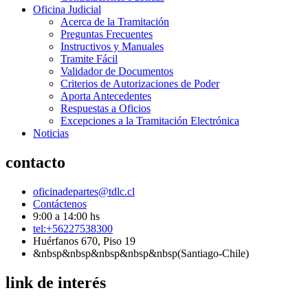
Oficina Judicial
Acerca de la Tramitación
Preguntas Frecuentes
Instructivos y Manuales
Tramite Fácil
Validador de Documentos
Criterios de Autorizaciones de Poder
Aporta Antecedentes
Respuestas a Oficios
Excepciones a la Tramitación Electrónica
Noticias
contacto
oficinadepartes@tdlc.cl
Contáctenos
9:00 a 14:00 hs
tel:+56227538300
Huérfanos 670, Piso 19
&nbsp&nbsp&nbsp&nbsp&nbsp(Santiago-Chile)
link de interés