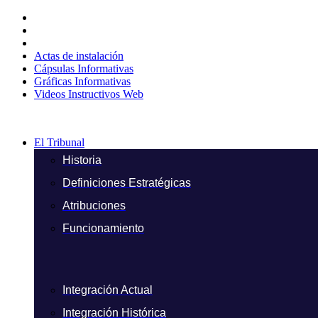
Ir
al
contenido
Actas de instalación
Cápsulas Informativas
Gráficas Informativas
Videos Instructivos Web
El Tribunal
Historia
Definiciones Estratégicas
Atribuciones
Funcionamiento
Integración Actual
Integración Histórica