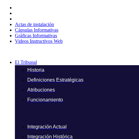
Ir
al
contenido
Actas de instalación
Cápsulas Informativas
Gráficas Informativas
Videos Instructivos Web
El Tribunal
Historia
Definiciones Estratégicas
Atribuciones
Funcionamiento
Integración Actual
Integración Histórica