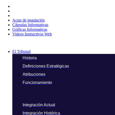
Ir
al
contenido
Actas de instalación
Cápsulas Informativas
Gráficas Informativas
Videos Instructivos Web
El Tribunal
Historia
Definiciones Estratégicas
Atribuciones
Funcionamiento
Integración Actual
Integración Histórica