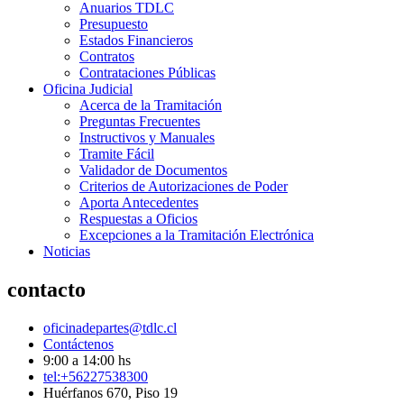
Anuarios TDLC
Presupuesto
Estados Financieros
Contratos
Contrataciones Públicas
Oficina Judicial
Acerca de la Tramitación
Preguntas Frecuentes
Instructivos y Manuales
Tramite Fácil
Validador de Documentos
Criterios de Autorizaciones de Poder
Aporta Antecedentes
Respuestas a Oficios
Excepciones a la Tramitación Electrónica
Noticias
contacto
oficinadepartes@tdlc.cl
Contáctenos
9:00 a 14:00 hs
tel:+56227538300
Huérfanos 670, Piso 19