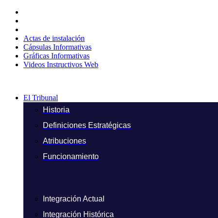
Ir
al
contenido
Actas de instalación
Cápsulas Informativas
Gráficas Informativas
Videos Instructivos Web
El Tribunal
Historia
Definiciones Estratégicas
Atribuciones
Funcionamiento
Integración Actual
Integración Histórica