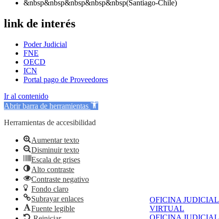
&nbsp&nbsp&nbsp&nbsp&nbsp(Santiago-Chile)
link de interés
Poder Judicial
FNE
OECD
ICN
Portal pago de Proveedores
Ir al contenido
Abrir barra de herramientas
Herramientas de accesibilidad
Aumentar texto
Disminuir texto
Escala de grises
Alto contraste
Contraste negativo
Fondo claro
Subrayar enlaces
OFICINA JUDICIAL
Fuente legible
VIRTUAL
OFICINA JUDICIAL
Reiniciar