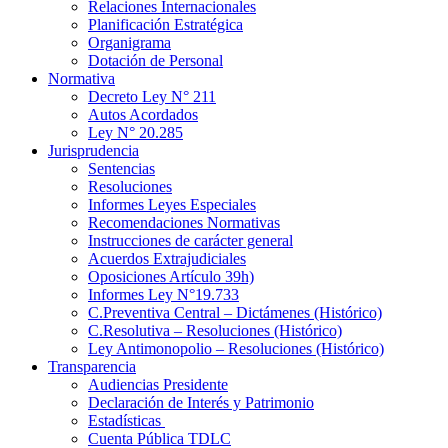
Relaciones Internacionales
Planificación Estratégica
Organigrama
Dotación de Personal
Normativa
Decreto Ley N° 211
Autos Acordados
Ley N° 20.285
Jurisprudencia
Sentencias
Resoluciones
Informes Leyes Especiales
Recomendaciones Normativas
Instrucciones de carácter general
Acuerdos Extrajudiciales
Oposiciones Artículo 39h)
Informes Ley N°19.733
C.Preventiva Central – Dictámenes (Histórico)
C.Resolutiva – Resoluciones (Histórico)
Ley Antimonopolio – Resoluciones (Histórico)
Transparencia
Audiencias Presidente
Declaración de Interés y Patrimonio
Estadísticas
Cuenta Pública TDLC