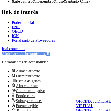
&nbsp&nbsp&nbsp&nbsp&nbsp(Santiago-Chile)
link de interés
Poder Judicial
FNE
OECD
ICN
Portal pago de Proveedores
Ir al contenido
Abrir barra de herramientas
Herramientas de accesibilidad
Aumentar texto
Disminuir texto
Escala de grises
Alto contraste
Contraste negativo
Fondo claro
Subrayar enlaces
OFICINA JUDICIAL
Fuente legible
VIRTUAL
OFICINA JUDICIAL
Reiniciar