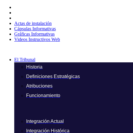
Ir
al
contenido
Actas de instalación
Cápsulas Informativas
Gráficas Informativas
Videos Instructivos Web
El Tribunal
Historia
Definiciones Estratégicas
Atribuciones
Funcionamiento
Integración Actual
Integración Histórica