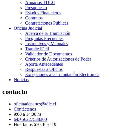
Anuarios TDLC
Presupuesto
Estados Financieros
Contratos
Contrataciones Públicas
Oficina Judicial
Acerca de la Tramitación
Preguntas Frecuentes
Instructivos y Manuales
Tramite Fácil
Validador de Documentos
Criterios de Autorizaciones de Poder
Aporta Antecedentes
Respuestas a Oficios
Excepciones a la Tramitación Electrónica
Noticias
contacto
oficinadepartes@tdlc.cl
Contáctenos
9:00 a 14:00 hs
tel:+56227538300
Huérfanos 670, Piso 19