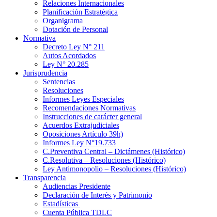
Relaciones Internacionales
Planificación Estratégica
Organigrama
Dotación de Personal
Normativa
Decreto Ley N° 211
Autos Acordados
Ley N° 20.285
Jurisprudencia
Sentencias
Resoluciones
Informes Leyes Especiales
Recomendaciones Normativas
Instrucciones de carácter general
Acuerdos Extrajudiciales
Oposiciones Artículo 39h)
Informes Ley N°19.733
C.Preventiva Central – Dictámenes (Histórico)
C.Resolutiva – Resoluciones (Histórico)
Ley Antimonopolio – Resoluciones (Histórico)
Transparencia
Audiencias Presidente
Declaración de Interés y Patrimonio
Estadísticas
Cuenta Pública TDLC