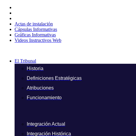
Ir
al
contenido
Actas de instalación
Cápsulas Informativas
Gráficas Informativas
Videos Instructivos Web
El Tribunal
Historia
Definiciones Estratégicas
Atribuciones
Funcionamiento
Integración Actual
Integración Histórica