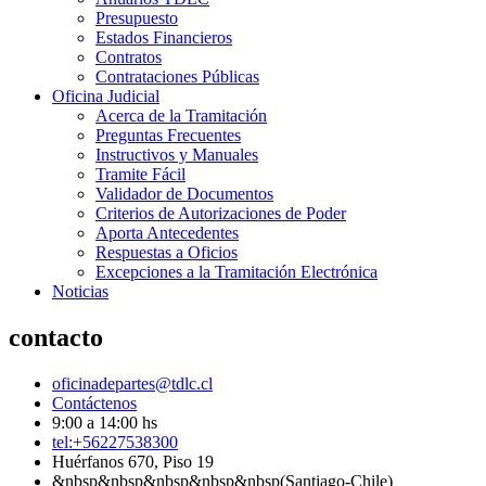
Presupuesto
Estados Financieros
Contratos
Contrataciones Públicas
Oficina Judicial
Acerca de la Tramitación
Preguntas Frecuentes
Instructivos y Manuales
Tramite Fácil
Validador de Documentos
Criterios de Autorizaciones de Poder
Aporta Antecedentes
Respuestas a Oficios
Excepciones a la Tramitación Electrónica
Noticias
contacto
oficinadepartes@tdlc.cl
Contáctenos
9:00 a 14:00 hs
tel:+56227538300
Huérfanos 670, Piso 19
&nbsp&nbsp&nbsp&nbsp&nbsp(Santiago-Chile)