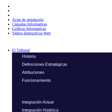
Ir
al
contenido
Actas de instalación
Cápsulas Informativas
Gráficas Informativas
Videos Instructivos Web
El Tribunal
Historia
Definiciones Estratégicas
Atribuciones
Funcionamiento
Integración Actual
Integración Histórica