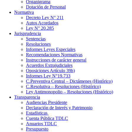
Organigrama
Dotación de Personal
Normativa
Decreto Ley N° 211
Autos Acordados
Ley N° 20.285
Jurisprudencia
Sentencias
Resoluciones
Informes Leyes Especiales
Recomendaciones Normativas
Instrucciones de carácter general
Acuerdos Extrajudiciales
Oposiciones Artículo 39h)
Informes Ley N°19.733
C.Preventiva Central – Dictámenes (Histórico)
C.Resolutiva – Resoluciones (Histórico)
Ley Antimonopolio – Resoluciones (Histórico)
Transparencia
Audiencias Presidente
Declaración de Interés y Patrimonio
Estadísticas
Cuenta Pública TDLC
Anuarios TDLC
Presupuesto