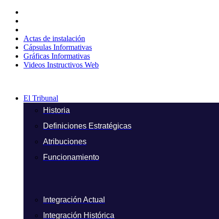
Ir
al
contenido
Actas de instalación
Cápsulas Informativas
Gráficas Informativas
Videos Instructivos Web
El Tribunal
Historia
Definiciones Estratégicas
Atribuciones
Funcionamiento
Integración Actual
Integración Histórica