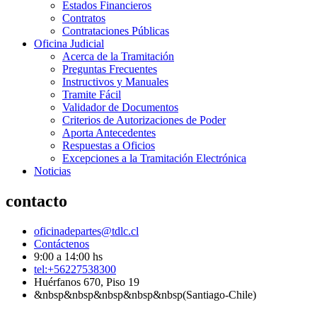
Estados Financieros
Contratos
Contrataciones Públicas
Oficina Judicial
Acerca de la Tramitación
Preguntas Frecuentes
Instructivos y Manuales
Tramite Fácil
Validador de Documentos
Criterios de Autorizaciones de Poder
Aporta Antecedentes
Respuestas a Oficios
Excepciones a la Tramitación Electrónica
Noticias
contacto
oficinadepartes@tdlc.cl
Contáctenos
9:00 a 14:00 hs
tel:+56227538300
Huérfanos 670, Piso 19
&nbsp&nbsp&nbsp&nbsp&nbsp(Santiago-Chile)