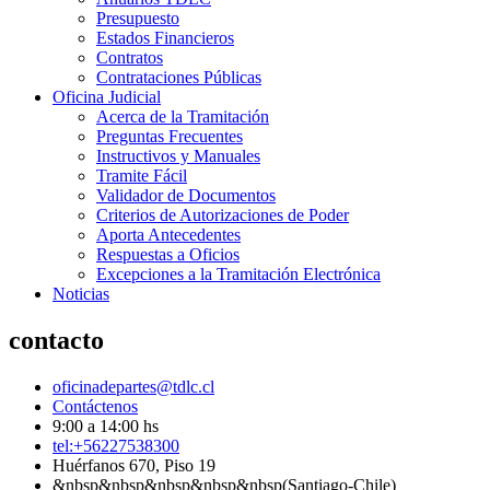
Presupuesto
Estados Financieros
Contratos
Contrataciones Públicas
Oficina Judicial
Acerca de la Tramitación
Preguntas Frecuentes
Instructivos y Manuales
Tramite Fácil
Validador de Documentos
Criterios de Autorizaciones de Poder
Aporta Antecedentes
Respuestas a Oficios
Excepciones a la Tramitación Electrónica
Noticias
contacto
oficinadepartes@tdlc.cl
Contáctenos
9:00 a 14:00 hs
tel:+56227538300
Huérfanos 670, Piso 19
&nbsp&nbsp&nbsp&nbsp&nbsp(Santiago-Chile)