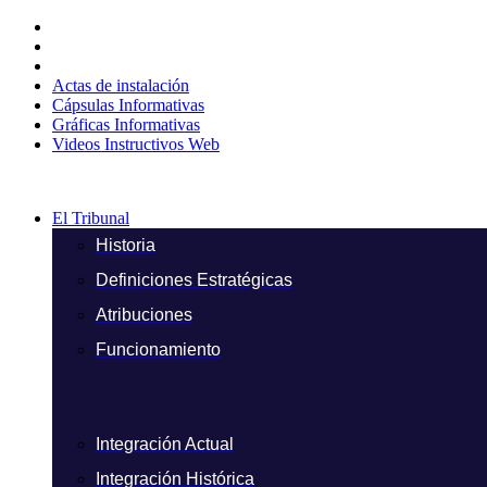
Ir
al
contenido
Actas de instalación
Cápsulas Informativas
Gráficas Informativas
Videos Instructivos Web
El Tribunal
Historia
Definiciones Estratégicas
Atribuciones
Funcionamiento
Integración Actual
Integración Histórica