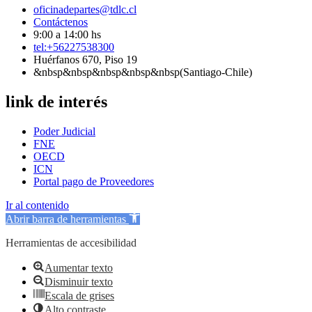
oficinadepartes@tdlc.cl
Contáctenos
9:00 a 14:00 hs
tel:+56227538300
Huérfanos 670, Piso 19
&nbsp&nbsp&nbsp&nbsp&nbsp(Santiago-Chile)
link de interés
Poder Judicial
FNE
OECD
ICN
Portal pago de Proveedores
Ir al contenido
Abrir barra de herramientas
Herramientas de accesibilidad
Aumentar texto
Disminuir texto
Escala de grises
Alto contraste