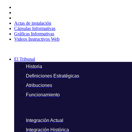
Ir
al
contenido
Actas de instalación
Cápsulas Informativas
Gráficas Informativas
Videos Instructivos Web
El Tribunal
Historia
Definiciones Estratégicas
Atribuciones
Funcionamiento
Integración Actual
Integración Histórica