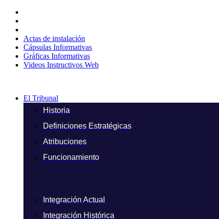
Ir
al
contenido
Actas de instalación
Cápsulas Informativas
Gráficas Informativas
Videos Instructivos Web
El Tribunal
Historia
Definiciones Estratégicas
Atribuciones
Funcionamiento
Integración Actual
Integración Histórica