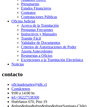
Presupuesto
Estados Financieros
Contratos
Contrataciones Públicas
Oficina Judicial
Acerca de la Tramitación
Preguntas Frecuentes
Instructivos y Manuales
Tramite Fácil
Validador de Documentos
Criterios de Autorizaciones de Poder
Aporta Antecedentes
Respuestas a Oficios
Excepciones a la Tramitación Electrónica
Noticias
contacto
oficinadepartes@tdlc.cl
Contáctenos
9:00 a 14:00 hs
tel:+56227538300
Huérfanos 670, Piso 19
&nbsp&nbsp&nbsp&nbsp&nbsp(Santiago-Chile)