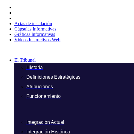
Ir
al
contenido
Actas de instalación
Cápsulas Informativas
Gráficas Informativas
Videos Instructivos Web
El Tribunal
Historia
Definiciones Estratégicas
Atribuciones
Funcionamiento
Integración Actual
Integración Histórica