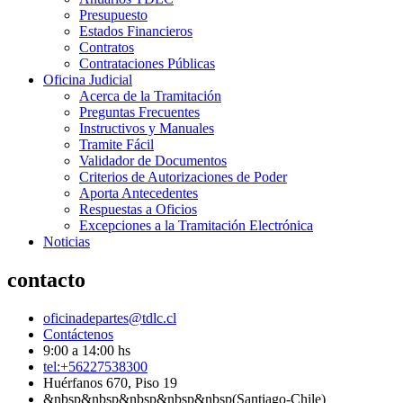
Presupuesto
Estados Financieros
Contratos
Contrataciones Públicas
Oficina Judicial
Acerca de la Tramitación
Preguntas Frecuentes
Instructivos y Manuales
Tramite Fácil
Validador de Documentos
Criterios de Autorizaciones de Poder
Aporta Antecedentes
Respuestas a Oficios
Excepciones a la Tramitación Electrónica
Noticias
contacto
oficinadepartes@tdlc.cl
Contáctenos
9:00 a 14:00 hs
tel:+56227538300
Huérfanos 670, Piso 19
&nbsp&nbsp&nbsp&nbsp&nbsp(Santiago-Chile)