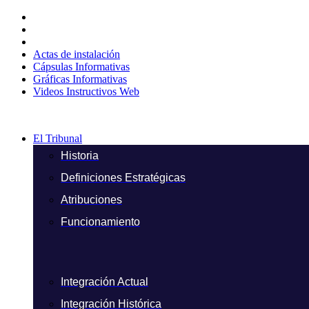
Ir
al
contenido
Actas de instalación
Cápsulas Informativas
Gráficas Informativas
Videos Instructivos Web
El Tribunal
Historia
Definiciones Estratégicas
Atribuciones
Funcionamiento
Integración Actual
Integración Histórica