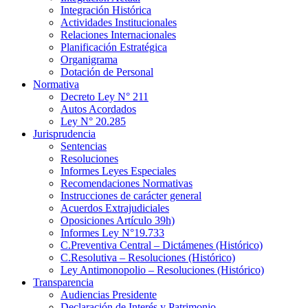
Integración Histórica
Actividades Institucionales
Relaciones Internacionales
Planificación Estratégica
Organigrama
Dotación de Personal
Normativa
Decreto Ley N° 211
Autos Acordados
Ley N° 20.285
Jurisprudencia
Sentencias
Resoluciones
Informes Leyes Especiales
Recomendaciones Normativas
Instrucciones de carácter general
Acuerdos Extrajudiciales
Oposiciones Artículo 39h)
Informes Ley N°19.733
C.Preventiva Central – Dictámenes (Histórico)
C.Resolutiva – Resoluciones (Histórico)
Ley Antimonopolio – Resoluciones (Histórico)
Transparencia
Audiencias Presidente
Declaración de Interés y Patrimonio