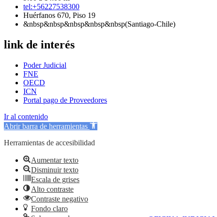
tel:+56227538300
Huérfanos 670, Piso 19
&nbsp&nbsp&nbsp&nbsp&nbsp(Santiago-Chile)
link de interés
Poder Judicial
FNE
OECD
ICN
Portal pago de Proveedores
Ir al contenido
Abrir barra de herramientas
Herramientas de accesibilidad
Aumentar texto
Disminuir texto
Escala de grises
Alto contraste
Contraste negativo
Fondo claro