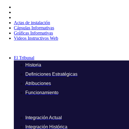
Ir
al
contenido
Actas de instalación
Cápsulas Informativas
Gráficas Informativas
Videos Instructivos Web
El Tribunal
Historia
Definiciones Estratégicas
Atribuciones
Funcionamiento
Integración Actual
Integración Histórica