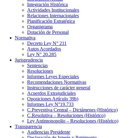
Integración Histórica
Actividades Institucionales
Relaciones Internacionales
Planificación Estratégica
Organigrama
Dotación de Personal
Normativa
Decreto Ley N° 211
Autos Acordados
Ley N° 20.285
Jurisprudencia
Sentencias
Resoluciones
Informes Leyes Especiales
Recomendaciones Normativas
Instrucciones de carácter general
Acuerdos Extrajudiciales
Oposiciones Artículo 39h)
Informes Ley N°19.733
C.Preventiva Central – Dictámenes (Histórico)
C.Resolutiva – Resoluciones (Histórico)
Ley Antimonopolio – Resoluciones (Histórico)
Transparencia
Audiencias Presidente
Declaración de Interés y Patrimonio