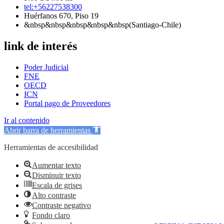
tel:+56227538300
Huérfanos 670, Piso 19
&nbsp&nbsp&nbsp&nbsp&nbsp(Santiago-Chile)
link de interés
Poder Judicial
FNE
OECD
ICN
Portal pago de Proveedores
Ir al contenido
Abrir barra de herramientas
Herramientas de accesibilidad
Aumentar texto
Disminuir texto
Escala de grises
Alto contraste
Contraste negativo
Fondo claro