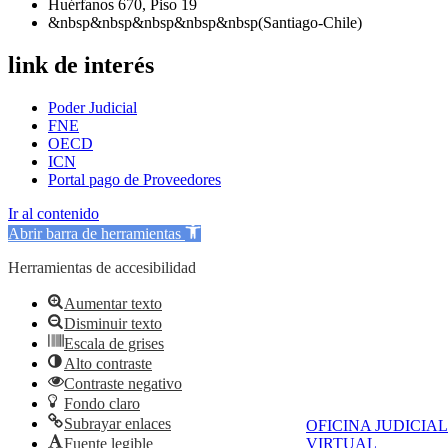
Huérfanos 670, Piso 19
&nbsp&nbsp&nbsp&nbsp&nbsp(Santiago-Chile)
link de interés
Poder Judicial
FNE
OECD
ICN
Portal pago de Proveedores
Ir al contenido
Abrir barra de herramientas
Herramientas de accesibilidad
Aumentar texto
Disminuir texto
Escala de grises
Alto contraste
Contraste negativo
Fondo claro
Subrayar enlaces
OFICINA JUDICIAL
Fuente legible
VIRTUAL