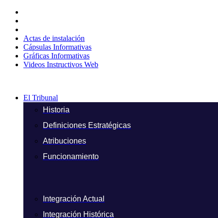
Ir
al
contenido
Actas de instalación
Cápsulas Informativas
Gráficas Informativas
Videos Instructivos Web
El Tribunal
Historia
Definiciones Estratégicas
Atribuciones
Funcionamiento
Integración Actual
Integración Histórica