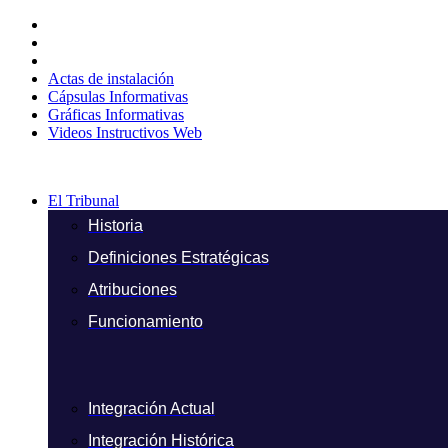
Ir
al
contenido
Actas de instalación
Cápsulas Informativas
Gráficas Informativas
Videos Instructivos Web
El Tribunal
Historia
Definiciones Estratégicas
Atribuciones
Funcionamiento
Integración Actual
Integración Histórica