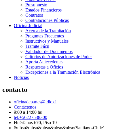
Presupuesto
Estados Financieros
Contratos
Contrataciones Públicas
Oficina Judicial
Acerca de la Tramitación
Preguntas Frecuentes
Instructivos y Manuales
Tramite Fácil
Validador de Documentos
Criterios de Autorizaciones de Poder
Aporta Antecedentes
Respuestas a Oficios
Excepciones a la Tramitación Electrónica
Noticias
contacto
oficinadepartes@tdlc.cl
Contáctenos
9:00 a 14:00 hs
tel:+56227538300
Huérfanos 670, Piso 19
&nbsp&nbsp&nbsp&nbsp&nbsp(Santiago-Chile)