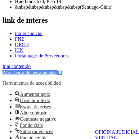
Huérfanos 670, Piso 19
&nbsp&nbsp&nbsp&nbsp&nbsp(Santiago-Chile)
link de interés
Poder Judicial
FNE
OECD
ICN
Portal pago de Proveedores
Ir al contenido
Abrir barra de herramientas
Herramientas de accesibilidad
Aumentar texto
Disminuir texto
Escala de grises
Alto contraste
Contraste negativo
Fondo claro
Subrayar enlaces
OFICINA JUDICIAL
Fuente legible
VIRTUAL