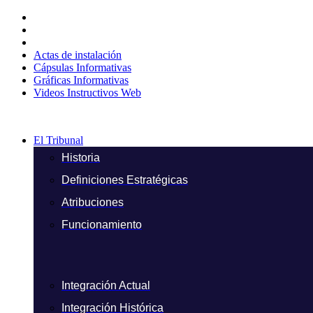
Ir
al
contenido
Actas de instalación
Cápsulas Informativas
Gráficas Informativas
Videos Instructivos Web
El Tribunal
Historia
Definiciones Estratégicas
Atribuciones
Funcionamiento
Integración Actual
Integración Histórica