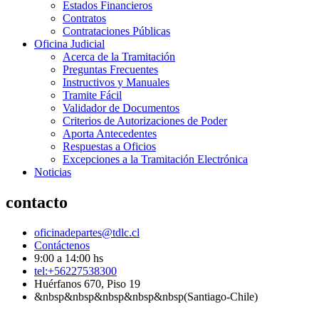
Estados Financieros
Contratos
Contrataciones Públicas
Oficina Judicial
Acerca de la Tramitación
Preguntas Frecuentes
Instructivos y Manuales
Tramite Fácil
Validador de Documentos
Criterios de Autorizaciones de Poder
Aporta Antecedentes
Respuestas a Oficios
Excepciones a la Tramitación Electrónica
Noticias
contacto
oficinadepartes@tdlc.cl
Contáctenos
9:00 a 14:00 hs
tel:+56227538300
Huérfanos 670, Piso 19
&nbsp&nbsp&nbsp&nbsp&nbsp(Santiago-Chile)