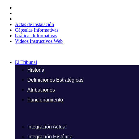
Ir
al
contenido
Actas de instalación
Cápsulas Informativas
Gráficas Informativas
Videos Instructivos Web
El Tribunal
Historia
Definiciones Estratégicas
Atribuciones
Funcionamiento
Integración Actual
Integración Histórica