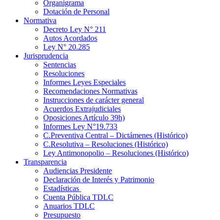
Organigrama
Dotación de Personal
Normativa
Decreto Ley N° 211
Autos Acordados
Ley N° 20.285
Jurisprudencia
Sentencias
Resoluciones
Informes Leyes Especiales
Recomendaciones Normativas
Instrucciones de carácter general
Acuerdos Extrajudiciales
Oposiciones Artículo 39h)
Informes Ley N°19.733
C.Preventiva Central – Dictámenes (Histórico)
C.Resolutiva – Resoluciones (Histórico)
Ley Antimonopolio – Resoluciones (Histórico)
Transparencia
Audiencias Presidente
Declaración de Interés y Patrimonio
Estadísticas
Cuenta Pública TDLC
Anuarios TDLC
Presupuesto