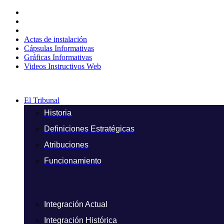
Ir
al
contenido
Actas de instalación
Cápsulas Informativas
Gráficas Informativas
Videos Instructivos Web
El Tribunal
Historia
Definiciones Estratégicas
Atribuciones
Funcionamiento
Integración Actual
Integración Histórica