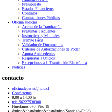
Presupuesto
Estados Financieros
Contratos
Contrataciones Públicas
Oficina Judicial
Acerca de la Tramitación
Preguntas Frecuentes
Instructivos y Manuales
Tramite Fácil
Validador de Documentos
Criterios de Autorizaciones de Poder
Aporta Antecedentes
Respuestas a Oficios
Excepciones a la Tramitación Electrónica
Noticias
contacto
oficinadepartes@tdlc.cl
Contáctenos
9:00 a 14:00 hs
tel:+56227538300
Huérfanos 670, Piso 19
&nbsp&nbsp&nbsp&nbsp&nbsp(Santiago-Chile)