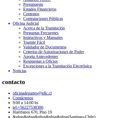
Presupuesto
Estados Financieros
Contratos
Contrataciones Públicas
Oficina Judicial
Acerca de la Tramitación
Preguntas Frecuentes
Instructivos y Manuales
Tramite Fácil
Validador de Documentos
Criterios de Autorizaciones de Poder
Aporta Antecedentes
Respuestas a Oficios
Excepciones a la Tramitación Electrónica
Noticias
contacto
oficinadepartes@tdlc.cl
Contáctenos
9:00 a 14:00 hs
tel:+56227538300
Huérfanos 670, Piso 19
&nbsp&nbsp&nbsp&nbsp&nbsp(Santiago-Chile)