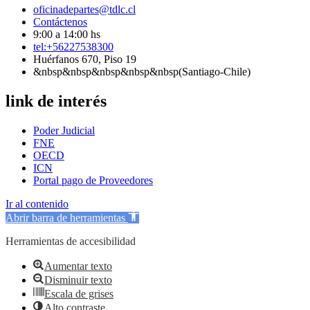
oficinadepartes@tdlc.cl
Contáctenos
9:00 a 14:00 hs
tel:+56227538300
Huérfanos 670, Piso 19
&nbsp&nbsp&nbsp&nbsp&nbsp(Santiago-Chile)
link de interés
Poder Judicial
FNE
OECD
ICN
Portal pago de Proveedores
Ir al contenido
Abrir barra de herramientas
Herramientas de accesibilidad
Aumentar texto
Disminuir texto
Escala de grises
Alto contraste