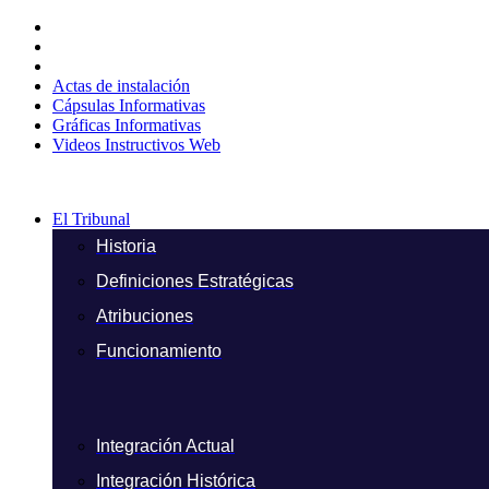
Ir
al
contenido
Actas de instalación
Cápsulas Informativas
Gráficas Informativas
Videos Instructivos Web
El Tribunal
Historia
Definiciones Estratégicas
Atribuciones
Funcionamiento
Integración Actual
Integración Histórica