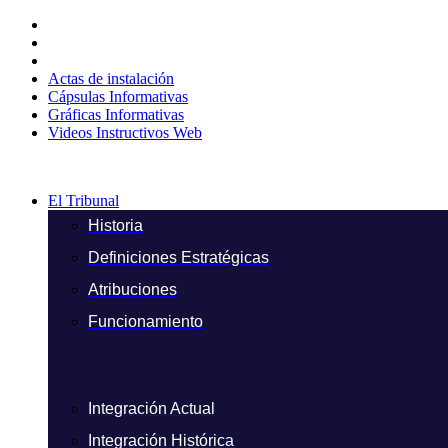
Ir
al
contenido
Actas de instalación
Cápsulas Informativas
Gráficas Informativas
Videos Instructivos Web
El Tribunal
Historia
Definiciones Estratégicas
Atribuciones
Funcionamiento
Integración Actual
Integración Histórica