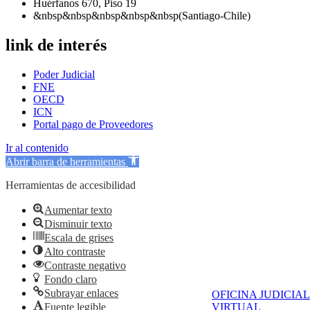
Huérfanos 670, Piso 19
&nbsp&nbsp&nbsp&nbsp&nbsp(Santiago-Chile)
link de interés
Poder Judicial
FNE
OECD
ICN
Portal pago de Proveedores
Ir al contenido
Abrir barra de herramientas
Herramientas de accesibilidad
Aumentar texto
Disminuir texto
Escala de grises
Alto contraste
Contraste negativo
Fondo claro
Subrayar enlaces
OFICINA JUDICIAL
Fuente legible
VIRTUAL