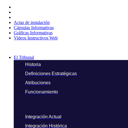
Ir
al
contenido
Actas de instalación
Cápsulas Informativas
Gráficas Informativas
Videos Instructivos Web
El Tribunal
Historia
Definiciones Estratégicas
Atribuciones
Funcionamiento
Integración Actual
Integración Histórica