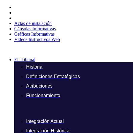
Ir
al
contenido
Actas de instalación
Cápsulas Informativas
Gráficas Informativas
Videos Instructivos Web
El Tribunal
Historia
Definiciones Estratégicas
Atribuciones
Funcionamiento
Integración Actual
Integración Histórica