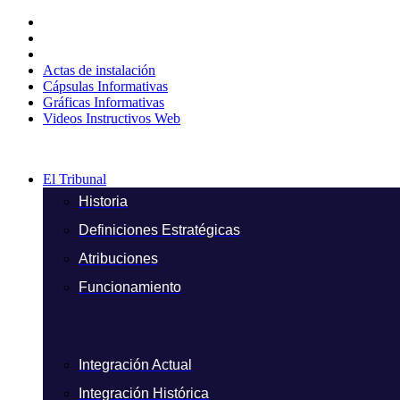
Ir
al
contenido
Actas de instalación
Cápsulas Informativas
Gráficas Informativas
Videos Instructivos Web
El Tribunal
Historia
Definiciones Estratégicas
Atribuciones
Funcionamiento
Integración Actual
Integración Histórica