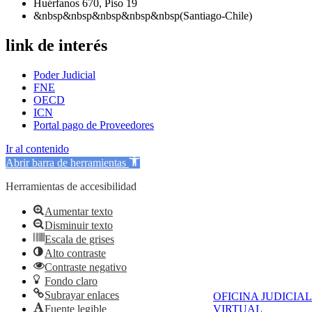
Huérfanos 670, Piso 19
&nbsp&nbsp&nbsp&nbsp&nbsp(Santiago-Chile)
link de interés
Poder Judicial
FNE
OECD
ICN
Portal pago de Proveedores
Ir al contenido
Abrir barra de herramientas
Herramientas de accesibilidad
Aumentar texto
Disminuir texto
Escala de grises
Alto contraste
Contraste negativo
Fondo claro
Subrayar enlaces
OFICINA JUDICIAL
Fuente legible
VIRTUAL