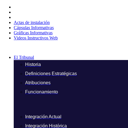
Ir
al
contenido
Actas de instalación
Cápsulas Informativas
Gráficas Informativas
Videos Instructivos Web
El Tribunal
Historia
Definiciones Estratégicas
Atribuciones
Funcionamiento
Integración Actual
Integración Histórica