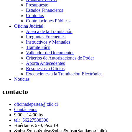
Presupuesto
Estados Financieros
Contratos
Contrataciones Públicas
Oficina Judicial
Acerca de la Tramitación
Preguntas Frecuentes
Instructivos y Manuales
Tramite Fácil
Validador de Documentos
Criterios de Autorizaciones de Poder
Aporta Antecedentes
Respuestas a Oficios
Excepciones a la Tramitación Electrónica
Noticias
contacto
oficinadepartes@tdlc.cl
Contáctenos
9:00 a 14:00 hs
tel:+56227538300
Huérfanos 670, Piso 19
&nbsp&nbsp&nbsp&nbsp&nbsp(Santiago-Chile)