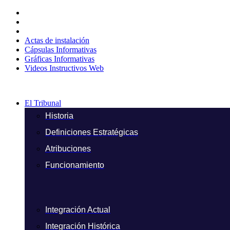
Ir
al
contenido
Actas de instalación
Cápsulas Informativas
Gráficas Informativas
Videos Instructivos Web
El Tribunal
Historia
Definiciones Estratégicas
Atribuciones
Funcionamiento
Integración Actual
Integración Histórica