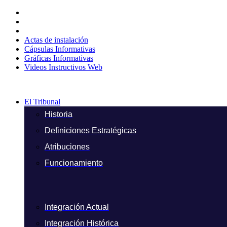
Ir
al
contenido
Actas de instalación
Cápsulas Informativas
Gráficas Informativas
Videos Instructivos Web
El Tribunal
Historia
Definiciones Estratégicas
Atribuciones
Funcionamiento
Integración Actual
Integración Histórica