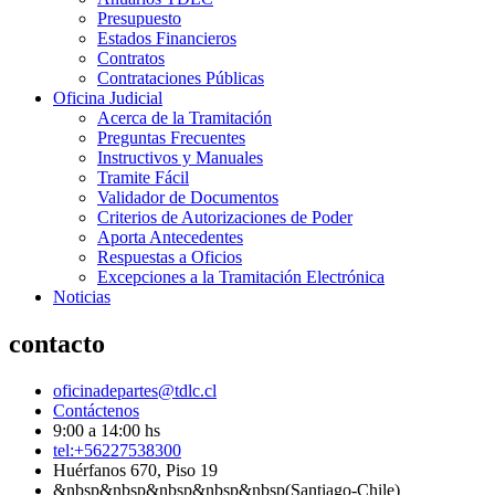
Presupuesto
Estados Financieros
Contratos
Contrataciones Públicas
Oficina Judicial
Acerca de la Tramitación
Preguntas Frecuentes
Instructivos y Manuales
Tramite Fácil
Validador de Documentos
Criterios de Autorizaciones de Poder
Aporta Antecedentes
Respuestas a Oficios
Excepciones a la Tramitación Electrónica
Noticias
contacto
oficinadepartes@tdlc.cl
Contáctenos
9:00 a 14:00 hs
tel:+56227538300
Huérfanos 670, Piso 19
&nbsp&nbsp&nbsp&nbsp&nbsp(Santiago-Chile)