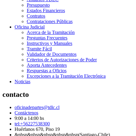
Presupuesto
Estados Financieros
Contratos
Contrataciones Públicas
Oficina Judicial
Acerca de la Tramitación
Preguntas Frecuentes
Instructivos y Manuales
Tramite Fácil
Validador de Documentos
Criterios de Autorizaciones de Poder
Aporta Antecedentes
Respuestas a Oficios
Excepciones a la Tramitación Electrónica
Noticias
contacto
oficinadepartes@tdlc.cl
Contáctenos
9:00 a 14:00 hs
tel:+56227538300
Huérfanos 670, Piso 19
&nbsp&nbsp&nbsp&nbsp&nbsp(Santiago-Chile)