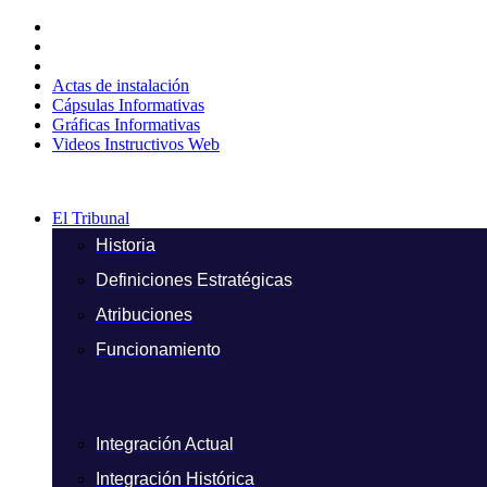
Ir
al
contenido
Actas de instalación
Cápsulas Informativas
Gráficas Informativas
Videos Instructivos Web
El Tribunal
Historia
Definiciones Estratégicas
Atribuciones
Funcionamiento
Integración Actual
Integración Histórica