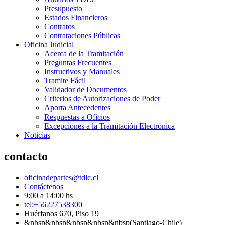
Presupuesto
Estados Financieros
Contratos
Contrataciones Públicas
Oficina Judicial
Acerca de la Tramitación
Preguntas Frecuentes
Instructivos y Manuales
Tramite Fácil
Validador de Documentos
Criterios de Autorizaciones de Poder
Aporta Antecedentes
Respuestas a Oficios
Excepciones a la Tramitación Electrónica
Noticias
contacto
oficinadepartes@tdlc.cl
Contáctenos
9:00 a 14:00 hs
tel:+56227538300
Huérfanos 670, Piso 19
&nbsp&nbsp&nbsp&nbsp&nbsp(Santiago-Chile)