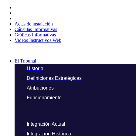
Ir
al
contenido
Actas de instalación
Cápsulas Informativas
Gráficas Informativas
Videos Instructivos Web
El Tribunal
Historia
Definiciones Estratégicas
Atribuciones
Funcionamiento
Integración Actual
Integración Histórica