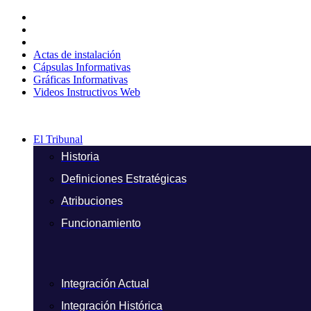
Ir
al
contenido
Actas de instalación
Cápsulas Informativas
Gráficas Informativas
Videos Instructivos Web
El Tribunal
Historia
Definiciones Estratégicas
Atribuciones
Funcionamiento
Integración Actual
Integración Histórica