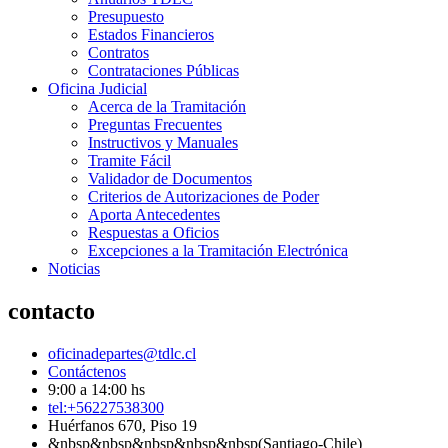
Presupuesto
Estados Financieros
Contratos
Contrataciones Públicas
Oficina Judicial
Acerca de la Tramitación
Preguntas Frecuentes
Instructivos y Manuales
Tramite Fácil
Validador de Documentos
Criterios de Autorizaciones de Poder
Aporta Antecedentes
Respuestas a Oficios
Excepciones a la Tramitación Electrónica
Noticias
contacto
oficinadepartes@tdlc.cl
Contáctenos
9:00 a 14:00 hs
tel:+56227538300
Huérfanos 670, Piso 19
&nbsp&nbsp&nbsp&nbsp&nbsp(Santiago-Chile)