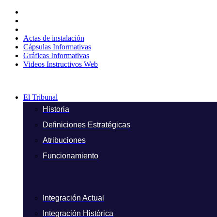
Ir
al
contenido
Actas de instalación
Cápsulas Informativas
Gráficas Informativas
Videos Instructivos Web
El Tribunal
Historia
Definiciones Estratégicas
Atribuciones
Funcionamiento
Integración Actual
Integración Histórica