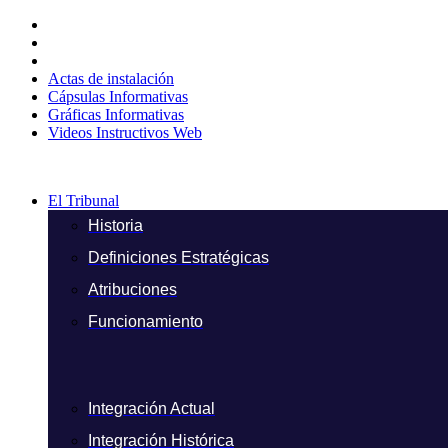
Ir
al
contenido
Actas de instalación
Cápsulas Informativas
Gráficas Informativas
Videos Instructivos Web
El Tribunal
Historia
Definiciones Estratégicas
Atribuciones
Funcionamiento
Integración Actual
Integración Histórica