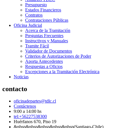
Presupuesto
Estados Financieros
Contratos
Contrataciones Públicas
Oficina Judicial
Acerca de la Tramitación
Preguntas Frecuentes
Instructivos y Manuales
Tramite Fácil
Validador de Documentos
Criterios de Autorizaciones de Poder
Aporta Antecedentes
Respuestas a Oficios
Excepciones a la Tramitación Electrónica
Noticias
contacto
oficinadepartes@tdlc.cl
Contáctenos
9:00 a 14:00 hs
tel:+56227538300
Huérfanos 670, Piso 19
&nbsp&nbsp&nbsp&nbsp&nbsp(Santiago-Chile)