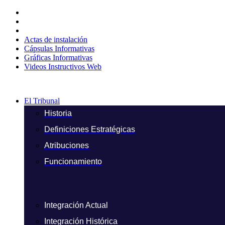
Ir
al
contenido
Actas de instalación
Cápsulas Informativas
Gráficas Informativas
Videos Instructivos Web
El Tribunal
Historia
Definiciones Estratégicas
Atribuciones
Funcionamiento
Integración Actual
Integración Histórica