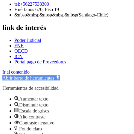
tel:+56227538300
Huérfanos 670, Piso 19
&nbsp&nbsp&nbsp&nbsp&nbsp(Santiago-Chile)
link de interés
Poder Judicial
FNE
OECD
ICN
Portal pago de Proveedores
Ir al contenido
Abrir barra de herramientas
Herramientas de accesibilidad
Aumentar texto
Disminuir texto
Escala de grises
Alto contraste
Contraste negativo
Fondo claro