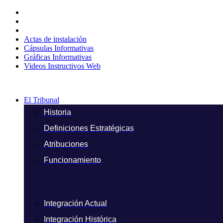
Ir
al
contenido
Actas de instalación
Cápsulas Informativas
Gráficas Informativas
Videos Instructivos Web
El Tribunal
Historia
Definiciones Estratégicas
Atribuciones
Funcionamiento
Integración Actual
Integración Histórica