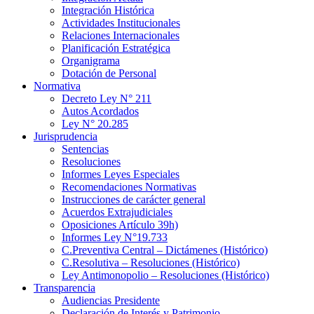
Integración Histórica
Actividades Institucionales
Relaciones Internacionales
Planificación Estratégica
Organigrama
Dotación de Personal
Normativa
Decreto Ley N° 211
Autos Acordados
Ley N° 20.285
Jurisprudencia
Sentencias
Resoluciones
Informes Leyes Especiales
Recomendaciones Normativas
Instrucciones de carácter general
Acuerdos Extrajudiciales
Oposiciones Artículo 39h)
Informes Ley N°19.733
C.Preventiva Central – Dictámenes (Histórico)
C.Resolutiva – Resoluciones (Histórico)
Ley Antimonopolio – Resoluciones (Histórico)
Transparencia
Audiencias Presidente
Declaración de Interés y Patrimonio