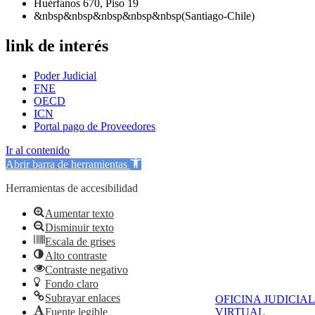
Huérfanos 670, Piso 19
&nbsp&nbsp&nbsp&nbsp&nbsp(Santiago-Chile)
link de interés
Poder Judicial
FNE
OECD
ICN
Portal pago de Proveedores
Ir al contenido
Abrir barra de herramientas
Herramientas de accesibilidad
Aumentar texto
Disminuir texto
Escala de grises
Alto contraste
Contraste negativo
Fondo claro
Subrayar enlaces
OFICINA JUDICIAL
Fuente legible
VIRTUAL