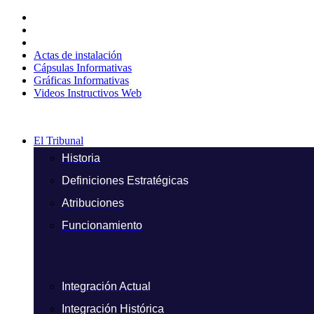
Ir
al
contenido
Actas de instalación
Cápsulas Informativas
Gráficas Informativas
Videos Instructivos Web
El Tribunal
Historia
Definiciones Estratégicas
Atribuciones
Funcionamiento
Integración Actual
Integración Histórica