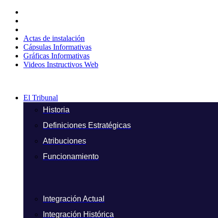
Ir
al
contenido
Actas de instalación
Cápsulas Informativas
Gráficas Informativas
Videos Instructivos Web
El Tribunal
Historia
Definiciones Estratégicas
Atribuciones
Funcionamiento
Integración Actual
Integración Histórica