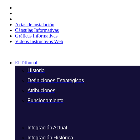
Ir
al
contenido
Actas de instalación
Cápsulas Informativas
Gráficas Informativas
Videos Instructivos Web
El Tribunal
Historia
Definiciones Estratégicas
Atribuciones
Funcionamiento
Integración Actual
Integración Histórica