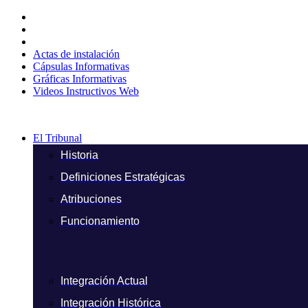
Ir
al
contenido
Actas de instalación
Cápsulas Informativas
Gráficas Informativas
Videos Instructivos Web
El Tribunal
Historia
Definiciones Estratégicas
Atribuciones
Funcionamiento
Integración Actual
Integración Histórica