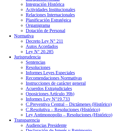
Integración Histórica
Actividades Institucionales
Relaciones Internacionales
Planificación Estratégica
Organigrama
Dotación de Personal
Normativa
Decreto Ley N° 211
Autos Acordados
Ley N° 20.285
Jurisprudencia
Sentencias
Resoluciones
Informes Leyes Especiales
Recomendaciones Normativas
Instrucciones de carácter general
Acuerdos Extrajudiciales
Oposiciones Artículo 39h)
Informes Ley N°19.733
C.Preventiva Central – Dictámenes (Histórico)
C.Resolutiva – Resoluciones (Histórico)
Ley Antimonopolio – Resoluciones (Histórico)
Transparencia
Audiencias Presidente
Declaración de Interés y Patrimonio