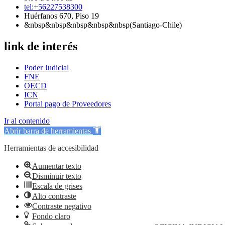
tel:+56227538300
Huérfanos 670, Piso 19
&nbsp&nbsp&nbsp&nbsp&nbsp(Santiago-Chile)
link de interés
Poder Judicial
FNE
OECD
ICN
Portal pago de Proveedores
Ir al contenido
Abrir barra de herramientas
Herramientas de accesibilidad
Aumentar texto
Disminuir texto
Escala de grises
Alto contraste
Contraste negativo
Fondo claro