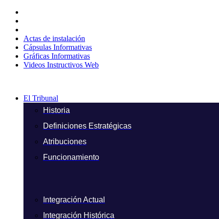
Ir
al
contenido
Actas de instalación
Cápsulas Informativas
Gráficas Informativas
Videos Instructivos Web
El Tribunal
Historia
Definiciones Estratégicas
Atribuciones
Funcionamiento
Integración Actual
Integración Histórica