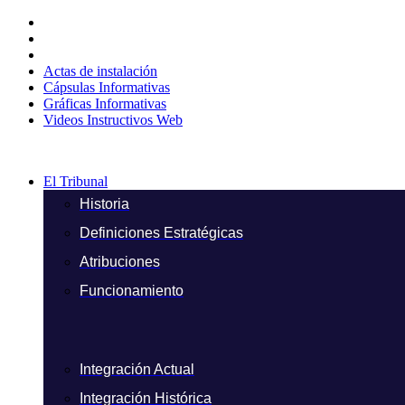
Ir
al
contenido
Actas de instalación
Cápsulas Informativas
Gráficas Informativas
Videos Instructivos Web
El Tribunal
Historia
Definiciones Estratégicas
Atribuciones
Funcionamiento
Integración Actual
Integración Histórica