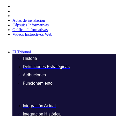
Ir
al
contenido
Actas de instalación
Cápsulas Informativas
Gráficas Informativas
Videos Instructivos Web
El Tribunal
Historia
Definiciones Estratégicas
Atribuciones
Funcionamiento
Integración Actual
Integración Histórica