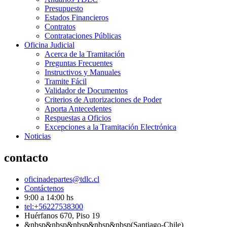
Presupuesto
Estados Financieros
Contratos
Contrataciones Públicas
Oficina Judicial
Acerca de la Tramitación
Preguntas Frecuentes
Instructivos y Manuales
Tramite Fácil
Validador de Documentos
Criterios de Autorizaciones de Poder
Aporta Antecedentes
Respuestas a Oficios
Excepciones a la Tramitación Electrónica
Noticias
contacto
oficinadepartes@tdlc.cl
Contáctenos
9:00 a 14:00 hs
tel:+56227538300
Huérfanos 670, Piso 19
&nbsp&nbsp&nbsp&nbsp&nbsp(Santiago-Chile)