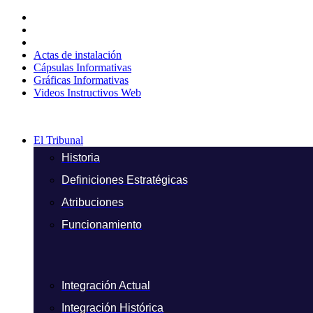
Ir
al
contenido
Actas de instalación
Cápsulas Informativas
Gráficas Informativas
Videos Instructivos Web
El Tribunal
Historia
Definiciones Estratégicas
Atribuciones
Funcionamiento
Integración Actual
Integración Histórica