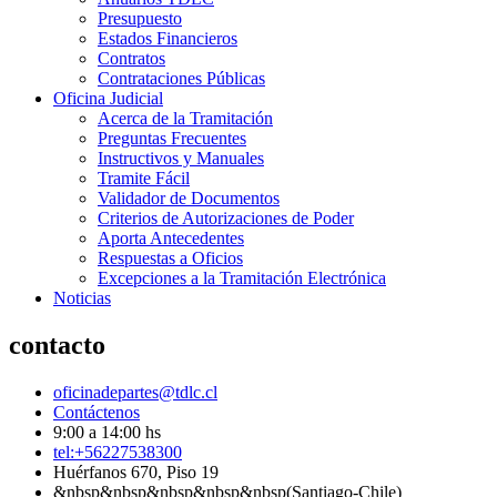
Presupuesto
Estados Financieros
Contratos
Contrataciones Públicas
Oficina Judicial
Acerca de la Tramitación
Preguntas Frecuentes
Instructivos y Manuales
Tramite Fácil
Validador de Documentos
Criterios de Autorizaciones de Poder
Aporta Antecedentes
Respuestas a Oficios
Excepciones a la Tramitación Electrónica
Noticias
contacto
oficinadepartes@tdlc.cl
Contáctenos
9:00 a 14:00 hs
tel:+56227538300
Huérfanos 670, Piso 19
&nbsp&nbsp&nbsp&nbsp&nbsp(Santiago-Chile)