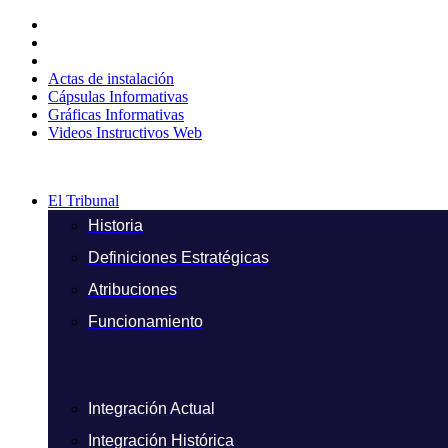
Ir
al
contenido
Actas de instalación
Cápsulas Informativas
Gráficas Informativas
Videos Instructivos Web
El Tribunal
Historia
Definiciones Estratégicas
Atribuciones
Funcionamiento
Integración Actual
Integración Histórica